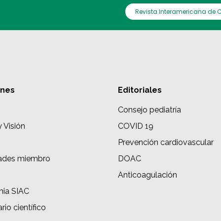
Revista Interamericana de 
ones
Editoriales
Consejo pediatría
y Visión
COVID 19
Prevención cardiovascular
ades miembro
DOAC
s
Anticoagulación
ia SIAC
rio científico