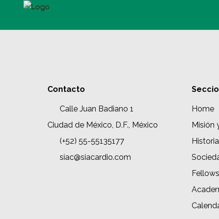
Contacto
Secci
Calle Juan Badiano 1
Home
Ciudad de México, D.F., México
Misión 
(+52) 55-55135177
Historia
siac@siacardio.com
Socied
Fellow
Academ
Calenda