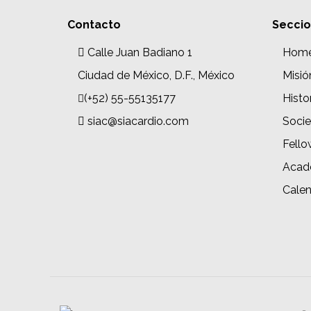
Contacto
Secci
Calle Juan Badiano 1
Hom
Ciudad de México, D.F., México
Misió
(+52) 55-55135177
Histo
siac@siacardio.com
Soci
Fello
Acad
Calen