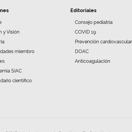
ones
Editoriales
e
Consejo pediatría
n y Visión
COVID 19
ria
Prevención cardiovascular
edades miembro
DOAC
ws
Anticoagulación
emia SIAC
dario científico