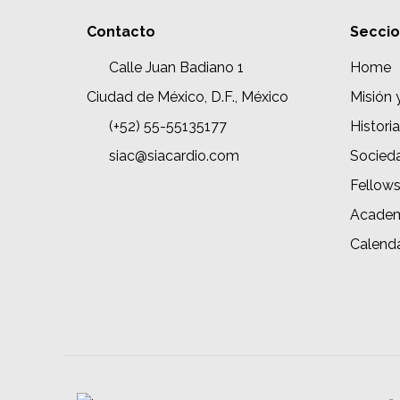
Contacto
Secci
Calle Juan Badiano 1
Home
Ciudad de México, D.F., México
Misión 
(+52) 55-55135177
Historia
siac@siacardio.com
Socied
Fellow
Academ
Calenda