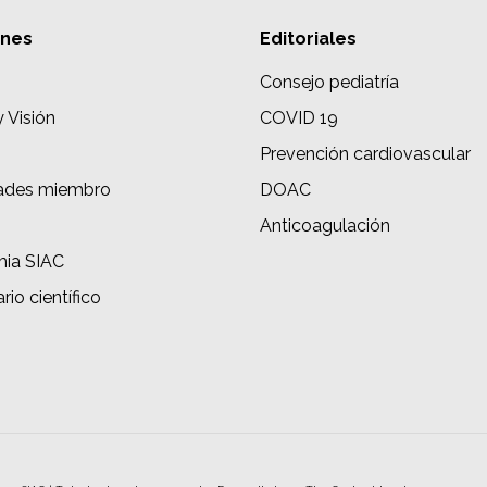
ones
Editoriales
Consejo pediatría
y Visión
COVID 19
Prevención cardiovascular
ades miembro
DOAC
s
Anticoagulación
ia SIAC
rio científico