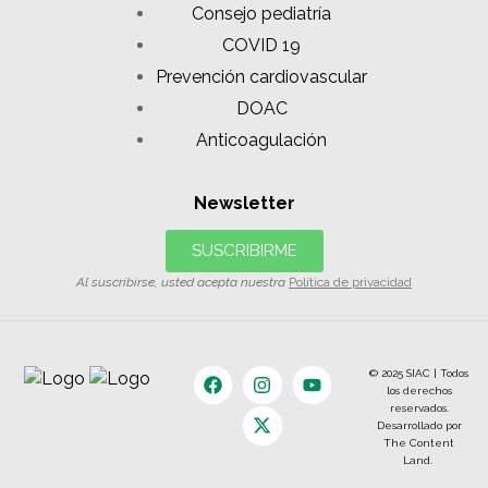
Consejo pediatría
COVID 19
Prevención cardiovascular
DOAC
Anticoagulación
Newsletter
SUSCRIBIRME
Al suscribirse, usted acepta nuestra
Política de privacidad
© 2025 SIAC | Todos
los derechos
reservados.
Desarrollado por
The Content
Land.