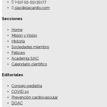
(+52) 55-55135177
siac@siacardio.com
Secciones
Home
Misión y Visión
Historia
Sociedades miembro
Fellows
Academia SIAC
Calendario científico
Editoriales
Consejo pediatría
COVID 19
Prevención cardiovascular
DOAC