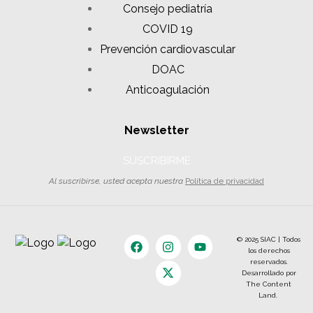
Consejo pediatría
COVID 19
Prevención cardiovascular
DOAC
Anticoagulación
Newsletter
SUSCRIBIRME
Al suscribirse, usted acepta nuestra
Política de privacidad
© 2025 SIAC | Todos
los derechos
reservados.
Desarrollado por
The Content
Land.