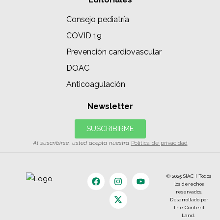
Consejo pediatría
COVID 19
Prevención cardiovascular
DOAC
Anticoagulación
Newsletter
SUSCRIBIRME
Al suscribirse, usted acepta nuestra
Política de privacidad
© 2025 SIAC | Todos
los derechos
reservados.
Desarrollado por
The Content
Land.