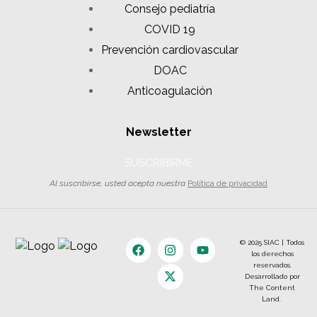
Consejo pediatría
COVID 19
Prevención cardiovascular
DOAC
Anticoagulación
Newsletter
SUSCRIBIRME
Al suscribirse, usted acepta nuestra
Política de privacidad
© 2025 SIAC | Todos
los derechos
reservados.
Desarrollado por
The Content
Land.