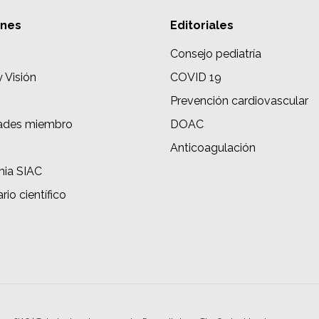
ones
Editoriales
Consejo pediatría
y Visión
COVID 19
Prevención cardiovascular
ades miembro
DOAC
s
Anticoagulación
ia SIAC
rio científico