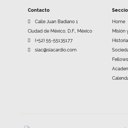
Contacto
Secci
Calle Juan Badiano 1
Home
Ciudad de México, D.F., México
Misión 
(+52) 55-55135177
Historia
siac@siacardio.com
Socied
Fellow
Academ
Calenda